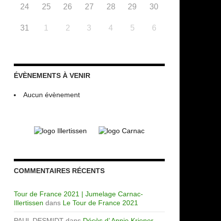
24
25
26
27
28
29
30
31
1
2
3
4
5
6
ÉVÈNEMENTS À VENIR
Aucun évènement
COMMENTAIRES RÉCENTS
Tour de France 2021 | Jumelage Carnac-
Illertissen
dans
Le Tour de France 2021
PAUL DESMIDT
dans
Décès d’ Annie Kriener