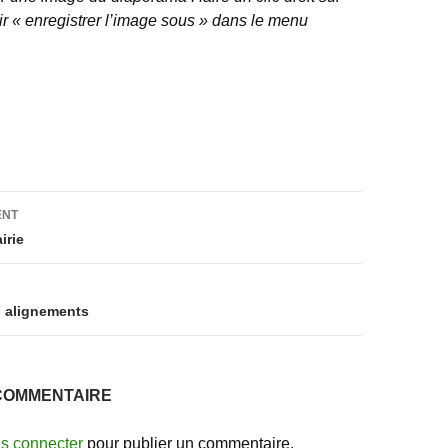
ir « enregistrer l’image sous » dans le menu
on
ENT
irie
s alignements
COMMENTAIRE
s connecter
pour publier un commentaire.