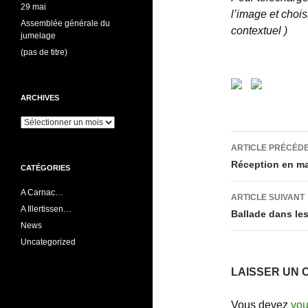
29 mai
l’image et chois
Assemblée générale du
contextuel )
jumelage
(pas de titre)
ARCHIVES
Archives
Navigati
ARTICLE PRÉCÉD
des
Réception en ma
CATÉGORIES
articles
A Carnac…
ARTICLE SUIVANT
A Illertissen…
Ballade dans le
News
Uncategorized
LAISSER UN 
Vous devez
vou