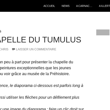
ALLER AU CONTENU
ACCUEIL
NEWS
A CARNAC…
A ILLER
S
APELLE DU TUMULUS
CHRIS
LAISSER UN COMMENTAIRE
 un peu à part pour présenter la chapelle du
peintures exceptionnelles que les jeunes
u voir grâce au musée de la Préhistoire.
ence, le diaporama ci-dessous est parfois long à
si utiliser les flèches pour un défilement plus
 une image du diaporama : faire un clic droit sur