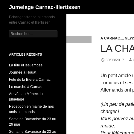
Recherche
Jumelage Carnac-Illertissen
Echanges franco-allemands
entre Carnac et Illertissen
Rechercher :
A CARNAC...
,
NEW
LA CH
ARTICLES RÉCENTS
30/08/2017
La tête et les jambes
Journée à Houat
Un petit article
Fête de la Bière à Carnac
Tumulus et ses 
Le marché à Carnac
Allemands ont p
Arrivée au Ménec du
jumelage
(Un peu de pati
Réception en mairie de nos
charger !
amis allemands
Vous pouvez aus
Semaine Bavaroise du 23 au
29 mai
rapide.
Semaine Bavaroise du 23 au
Pour télécharger