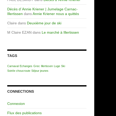
Décès d’ Annie Kriener | Jumelage Carnac-
Illertissen
dans
Annie Kriener nous a quittés
Claire
dans
Deuxième jour de ski
M Claire EZAN
dans
Le marché à Illertissen
TAGS
Carnaval
Echanges
Grec
Illertissen
Luge
Ski
Soirée choucroute
Séjour jeunes
CONNECTIONS
Connexion
Flux des publications