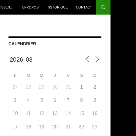
TISSEN…
A PROPOS
HISTORIQUE
CONTACT
CALENDRIER
L
M
M
J
V
S
D
27
28
29
30
31
1
2
9
3
4
5
6
7
8
10
11
12
13
14
15
16
17
18
19
20
21
22
23