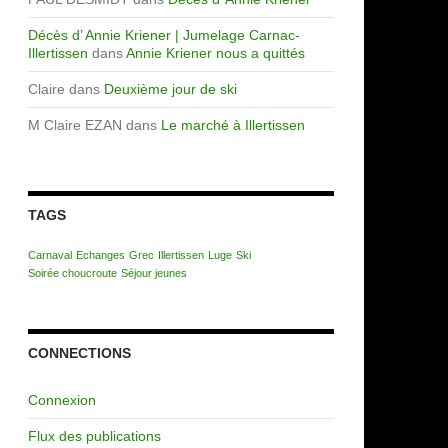
Décès d’ Annie Kriener | Jumelage Carnac-
Illertissen
dans
Annie Kriener nous a quittés
Claire
dans
Deuxième jour de ski
M Claire EZAN
dans
Le marché à Illertissen
TAGS
Carnaval
Echanges
Grec
Illertissen
Luge
Ski
Soirée choucroute
Séjour jeunes
CONNECTIONS
Connexion
Flux des publications