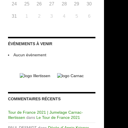
24
25
26
27
28
29
30
31
1
2
3
4
5
6
ÉVÈNEMENTS À VENIR
Aucun évènement
COMMENTAIRES RÉCENTS
Tour de France 2021 | Jumelage Carnac-
Illertissen
dans
Le Tour de France 2021
PAUL DESMIDT
dans
Décès d’ Annie Kriener