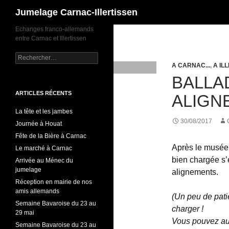
Recherche
Jumelage Carnac-Illertissen
Echanges franco-allemands
entre Carnac et Illertissen
Rechercher :
A CARNAC...
,
A ILL
BALLA
ARTICLES RÉCENTS
ALIGN
La tête et les jambes
30/08/2017
Journée à Houat
Fête de la Bière à Carnac
Après le musée e
Le marché à Carnac
bien chargée s’
Arrivée au Ménec du
jumelage
alignements.
Réception en mairie de nos
amis allemands
(Un peu de pati
Semaine Bavaroise du 23 au
charger !
29 mai
Vous pouvez aus
Semaine Bavaroise du 23 au