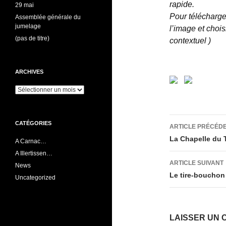
rapide.
29 mai
Pour télécharger
Assemblée générale du
jumelage
l’image et chois
(pas de titre)
contextuel )
ARCHIVES
Archives
Navigati
CATÉGORIES
ARTICLE PRÉCÉD
des
La Chapelle du
A Carnac…
A Illertissen…
articles
ARTICLE SUIVANT
News
Le tire-bouchon
Uncategorized
LAISSER UN 