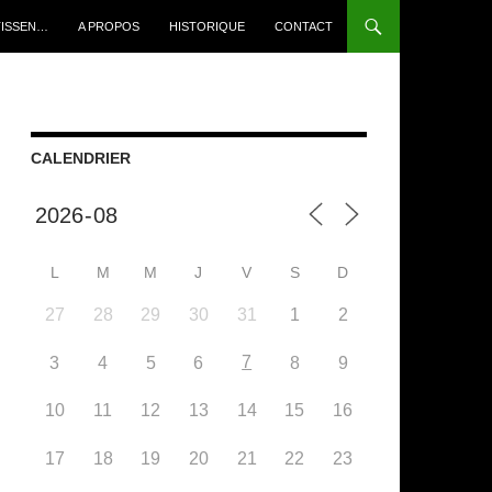
TISSEN…
A PROPOS
HISTORIQUE
CONTACT
CALENDRIER
L
M
M
J
V
S
D
27
28
29
30
31
1
2
7
3
4
5
6
8
9
10
11
12
13
14
15
16
17
18
19
20
21
22
23