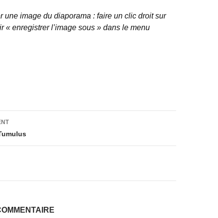
 une image du diaporama : faire un clic droit sur
ir « enregistrer l’image sous » dans le menu
on
ENT
 Tumulus
COMMENTAIRE