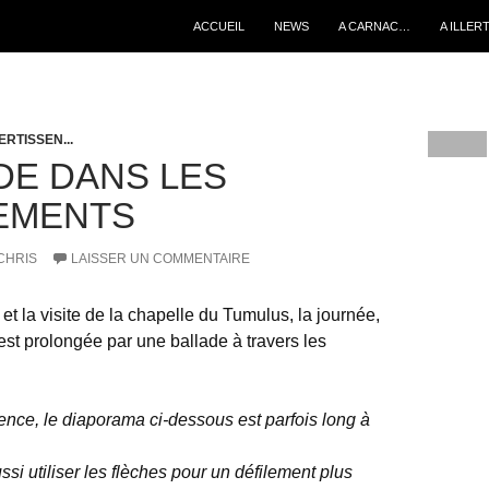
ALLER AU CONTENU
ACCUEIL
NEWS
A CARNAC…
A ILLER
ERTISSEN...
DE DANS LES
EMENTS
CHRIS
LAISSER UN COMMENTAIRE
t la visite de la chapelle du Tumulus, la journée,
est prolongée par une ballade à travers les
ence, le diaporama ci-dessous est parfois long à
si utiliser les flèches pour un défilement plus