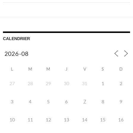
CALENDRIER
L
M
M
J
V
S
D
27
28
29
30
31
1
2
7
3
4
5
6
8
9
10
11
12
13
14
15
16