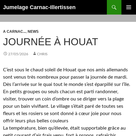
Recherche
Jumelage Carnac-Illertissen
ALLER
MENU
AU
PRINCI
CONTENU
A CARNAC...
,
NEWS
JOURNÉE À HOUAT
27/05/2026
CHRIS
C’est sous le chaud soleil de Houat que nos amis allemands
sont venus très nombreux pour passer la journée de mardi.
Dès l’arrivée sur le quai tout le monde s’est éparpillé sur l’île.
En petits groupes ou seuls chacun est parti randonner,
visiter, trouver un coin d’ombre ou se diriger vers la plage
pour un bain vivifiant. Le village s’était paré de toutes ses
fleurs et les rosiers se sont donné à cœur joie pour nous
offrir leurs plus belles couleurs
La température, bien qu’élevée, était supportable grâce au
petit courant d’air frais venu, fort à propos, rafraîchir