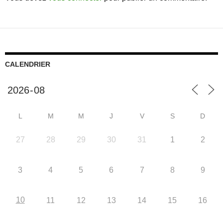
CALENDRIER
L
M
M
J
V
S
D
27
28
29
30
31
1
2
3
4
5
6
7
8
9
10
11
12
13
14
15
16