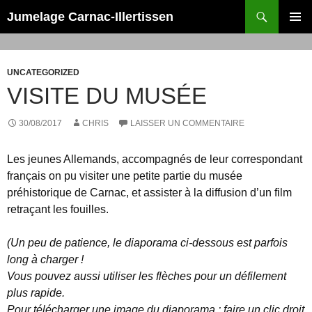
Recherche
Jumelage Carnac-Illertissen
ALLER
MENU
AU
PRINCI
CONTENU
UNCATEGORIZED
VISITE DU MUSÉE
30/08/2017
CHRIS
LAISSER UN COMMENTAIRE
Les jeunes Allemands, accompagnés de leur correspondant
français on pu visiter une petite partie du musée
préhistorique de Carnac, et assister à la diffusion d’un film
retraçant les fouilles.
(Un peu de patience, le diaporama ci-dessous est parfois
long à charger !
Vous pouvez aussi utiliser les flèches pour un défilement
plus rapide.
Pour télécharger une image du diaporama : faire un clic droit