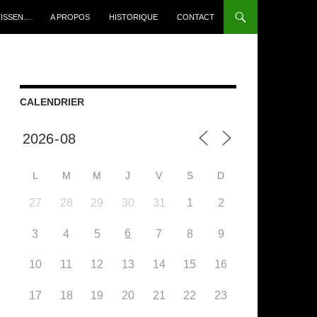
TISSEN…
A PROPOS
HISTORIQUE
CONTACT
CALENDRIER
L
M
M
J
V
S
D
27
28
29
30
31
1
2
6
3
4
5
7
8
9
10
11
12
13
14
15
16
17
18
19
20
21
22
23