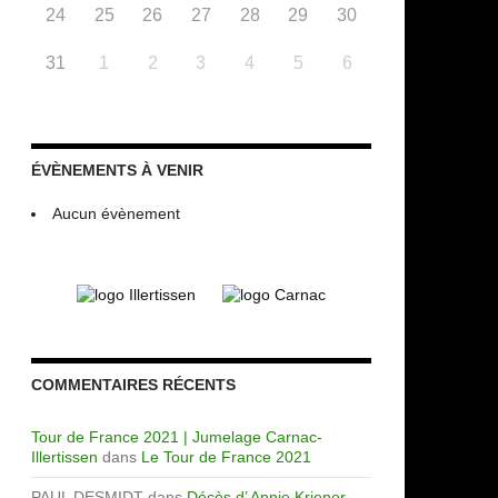
24
25
26
27
28
29
30
31
1
2
3
4
5
6
ÉVÈNEMENTS À VENIR
Aucun évènement
COMMENTAIRES RÉCENTS
Tour de France 2021 | Jumelage Carnac-
Illertissen
dans
Le Tour de France 2021
PAUL DESMIDT
dans
Décès d’ Annie Kriener