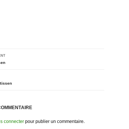
on
ENT
ssen
rtissen
COMMENTAIRE
s connecter
pour publier un commentaire.