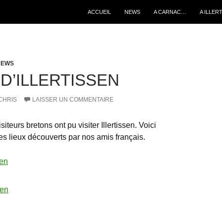
ALLER AU CONTENU
ACCUEIL
NEWS
A CARNAC…
A ILLER
NEWS
 D’ILLERTISSEN
CHRIS
LAISSER UN COMMENTAIRE
iteurs bretons ont pu visiter Illertissen. Voici
s lieux découverts par nos amis français.