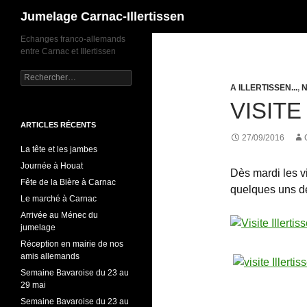
Recherche
Jumelage Carnac-Illertissen
Echanges franco-allemands
entre Carnac et Illertissen
Rechercher :
A ILLERTISSEN...
,
VISITE
ARTICLES RÉCENTS
27/09/2016
La tête et les jambes
Journée à Houat
Dès mardi les vis
Fête de la Bière à Carnac
quelques uns de
Le marché à Carnac
Arrivée au Ménec du
jumelage
Réception en mairie de nos
amis allemands
Semaine Bavaroise du 23 au
29 mai
Semaine Bavaroise du 23 au