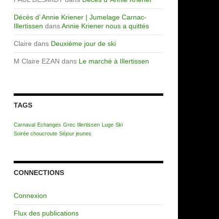
Décès d’ Annie Kriener | Jumelage Carnac-
Illertissen
dans
Annie Kriener nous a quittés
Claire
dans
Deuxième jour de ski
M Claire EZAN
dans
Le marché à Illertissen
TAGS
Carnaval
Echanges
Grec
Illertissen
Luge
Ski
Soirée choucroute
Séjour jeunes
CONNECTIONS
Connexion
Flux des publications