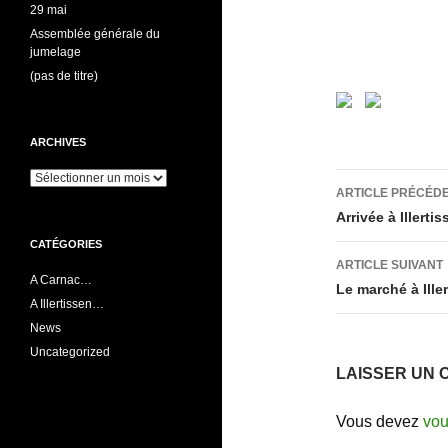
29 mai
Assemblée générale du
jumelage
(pas de titre)
ARCHIVES
Navigati
Archives
ARTICLE PRÉCÉD
des
Arrivée à Illerti
CATÉGORIES
articles
ARTICLE SUIVANT
A Carnac…
Le marché à Ille
A Illertissen…
News
Uncategorized
LAISSER UN 
Vous devez
vou