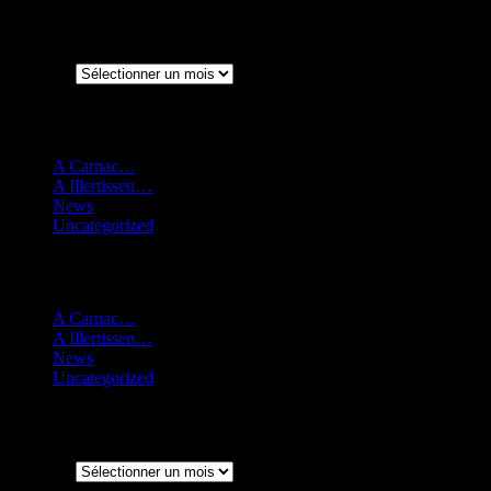
Archives
Archives
Catégories
A Carnac…
A Illertissen…
News
Uncategorized
Catégories
A Carnac…
(137)
A Illertissen…
(76)
News
(185)
Uncategorized
(10)
Archives
Archives