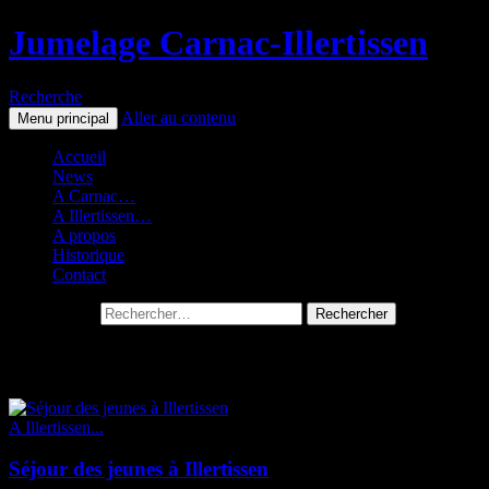
Jumelage Carnac-Illertissen
Recherche
Aller au contenu
Menu principal
Accueil
News
A Carnac…
A Illertissen…
A propos
Historique
Contact
Rechercher :
Archives par mot-clé : Séjour jeunes
A Illertissen...
Séjour des jeunes à Illertissen