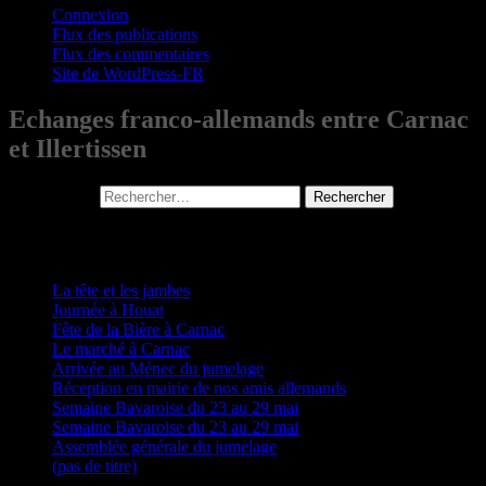
Connexion
Flux des publications
Flux des commentaires
Site de WordPress-FR
Echanges franco-allemands entre Carnac
et Illertissen
Rechercher :
Articles récents
La tête et les jambes
Journée à Houat
Fête de la Bière à Carnac
Le marché à Carnac
Arrivée au Ménec du jumelage
Réception en mairie de nos amis allemands
Semaine Bavaroise du 23 au 29 mai
Semaine Bavaroise du 23 au 29 mai
Assemblée générale du jumelage
(pas de titre)