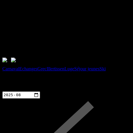
Soirée à la Schranne : échanges de cadeaux
Souriez !
Souriez
Carnaval
Echanges
Grec
Illertissen
Luge
Séjour jeunes
Ski
Calendrier