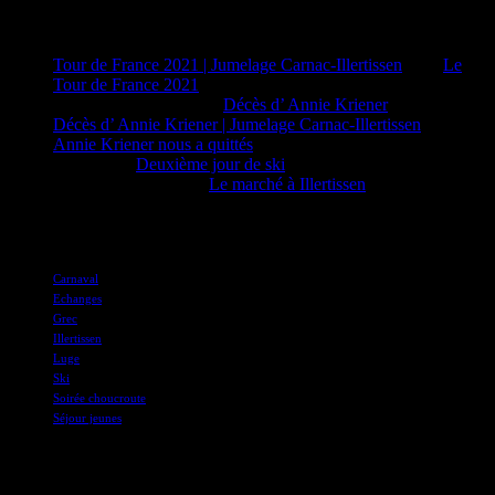
Commentaires récents
Tour de France 2021 | Jumelage Carnac-Illertissen
dans
Le
Tour de France 2021
PAUL DESMIDT
dans
Décès d’ Annie Kriener
Décès d’ Annie Kriener | Jumelage Carnac-Illertissen
dans
Annie Kriener nous a quittés
Claire
dans
Deuxième jour de ski
M Claire EZAN
dans
Le marché à Illertissen
Tags
Carnaval
Echanges
Grec
Illertissen
Luge
Ski
Soirée choucroute
Séjour jeunes
Connections