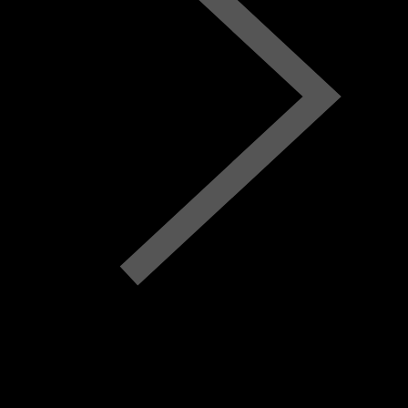
lun
mar
mer
jeu
ven
sam
dim