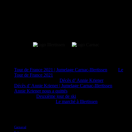
31
1
Évènements à venir
Aucun évènement
Commentaires récents
Tour de France 2021 | Jumelage Carnac-Illertissen
dans
Le
Tour de France 2021
PAUL DESMIDT
dans
Décès d’ Annie Kriener
Décès d’ Annie Kriener | Jumelage Carnac-Illertissen
dans
Annie Kriener nous a quittés
Claire
dans
Deuxième jour de ski
M Claire EZAN
dans
Le marché à Illertissen
Tags
Carnaval