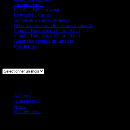
Journée à Houat
Fête de la Bière à Carnac
Le marché à Carnac
Arrivée au Ménec du jumelage
Réception en mairie de nos amis allemands
Semaine Bavaroise du 23 au 29 mai
Semaine Bavaroise du 23 au 29 mai
Assemblée générale du jumelage
(pas de titre)
Archives
Archives
Catégories
A Carnac…
A Illertissen…
News
Uncategorized
Catégories