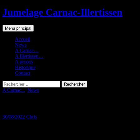
Jumelage Carnac-Illertissen
Recherche
Aller
Menu principal
au
contenu
Accueil
News
A Carnac…
A Illertissen…
A propos
Historique
Contact
Rechercher :
A Carnac...
,
News
lundi : marché à Auray
30/08/2022
Chris
Départ pour le marché d’Auray