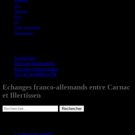
Echanges
Grec
Illertissen
Luge
Ski
Soirée choucroute
Séjour jeunes
Connections
Connexion
Flux des publications
Flux des commentaires
Site de WordPress-FR
Echanges franco-allemands entre Carnac
et Illertissen
Rechercher :
Articles récents
La tête et les jambes