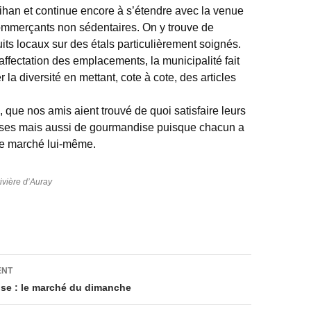
han et continue encore à s’étendre avec la venue
mmerçants non sédentaires. On y trouve de
ts locaux sur des étals particulièrement soignés.
affectation des emplacements, la municipalité fait
r la diversité en mettant, cote à cote, des articles
 que nos amis aient trouvé de quoi satisfaire leurs
ses mais aussi de gourmandise puisque chacun a
le marché lui-même.
rivière d’Auray
on
ENT
se : le marché du dimanche