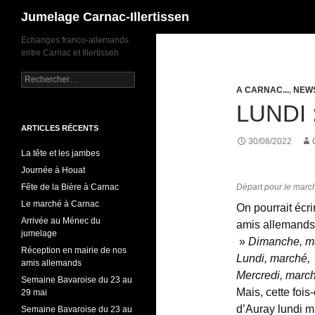
Recherche
Jumelage Carnac-Illertissen
Echanges franco-allemands
entre Carnac et Illertissen
Rechercher :
A CARNAC...
,
NEW
LUNDI
ARTICLES RÉCENTS
30/08/2022
La tête et les jambes
Journée à Houat
Fête de la Bière à Carnac
Départ pour le marc
Le marché à Carnac
On pourrait écri
Arrivée au Ménec du
amis allemands
jumelage
»
Dimanche, m
Réception en mairie de nos
Lundi, marché,
amis allemands
Mercredi, march
Semaine Bavaroise du 23 au
Mais, cette fois-
29 mai
d’Auray lundi ma
Semaine Bavaroise du 23 au