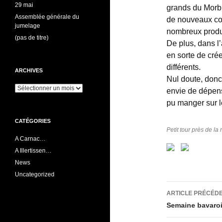
29 mai
grands du Morbi
Assemblée générale du
de nouveaux co
jumelage
nombreux produi
(pas de titre)
De plus, dans l’
en sorte de crée
différents.
ARCHIVES
Nul doute, donc,
Archives
envie de dépen
pu manger sur 
CATÉGORIES
Petit tour près de la 
A Carnac…
A Illertissen…
News
Uncategorized
Navigati
ARTICLE PRÉCÉD
des
Semaine bavaroi