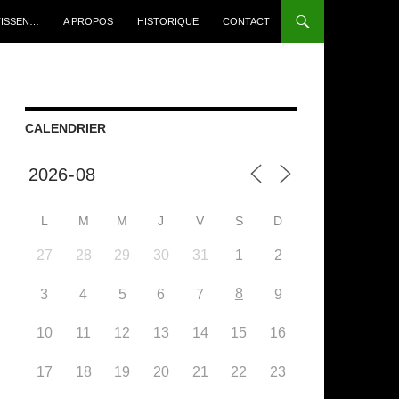
TISSEN…
A PROPOS
HISTORIQUE
CONTACT
CALENDRIER
L
M
M
J
V
S
D
27
28
29
30
31
1
2
8
3
4
5
6
7
9
10
11
12
13
14
15
16
17
18
19
20
21
22
23