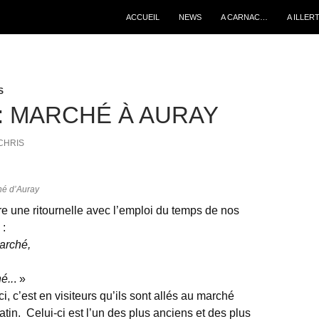
ALLER AU CONTENU
ACCUEIL
NEWS
A CARNAC…
A ILLER
S
 : MARCHÉ À AURAY
CHRIS
hé d’Auray
re une ritournelle avec l’emploi du temps de nos
 :
arché,
é..
. »
ci, c’est en visiteurs qu’ils sont allés au marché
tin. Celui-ci est l’un des plus anciens et des plus