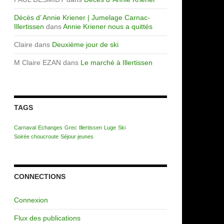
Décès d’ Annie Kriener | Jumelage Carnac-
Illertissen
dans
Annie Kriener nous a quittés
Claire
dans
Deuxième jour de ski
M Claire EZAN
dans
Le marché à Illertissen
TAGS
Carnaval
Echanges
Grec
Illertissen
Luge
Ski
Soirée choucroute
Séjour jeunes
CONNECTIONS
Connexion
Flux des publications