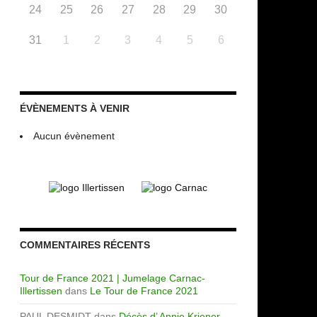
24
25
26
27
28
29
30
31
1
2
3
4
5
6
ÉVÈNEMENTS À VENIR
Aucun évènement
COMMENTAIRES RÉCENTS
Tour de France 2021 | Jumelage Carnac-
Illertissen
dans
Le Tour de France 2021
PAUL DESMIDT
dans
Décès d’ Annie Kriener