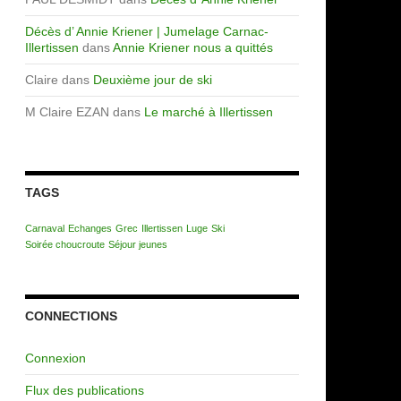
Décès d’ Annie Kriener | Jumelage Carnac-
Illertissen
dans
Annie Kriener nous a quittés
Claire
dans
Deuxième jour de ski
M Claire EZAN
dans
Le marché à Illertissen
TAGS
Carnaval
Echanges
Grec
Illertissen
Luge
Ski
Soirée choucroute
Séjour jeunes
CONNECTIONS
Connexion
Flux des publications