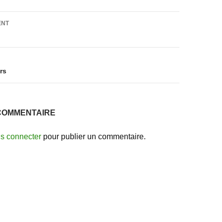
on
ENT
rs
COMMENTAIRE
s connecter
pour publier un commentaire.