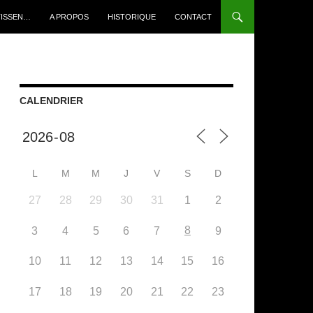
TISSEN…
A PROPOS
HISTORIQUE
CONTACT
CALENDRIER
L
M
M
J
V
S
D
27
28
29
30
31
1
2
8
3
4
5
6
7
9
10
11
12
13
14
15
16
17
18
19
20
21
22
23