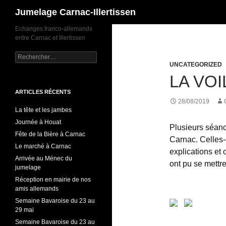
Recherche
Jumelage Carnac-Illertissen
Echanges franco-allemands
entre Carnac et Illertissen
Rechercher :
UNCATEGORIZED
LA VOI
ARTICLES RÉCENTS
28/08/2019
La tête et les jambes
Journée à Houat
Plusieurs séanc
Fête de la Bière à Carnac
Carnac. Celles-
Le marché à Carnac
explications et
Arrivée au Ménec du
ont pu se mettre
jumelage
Réception en mairie de nos
amis allemands
Semaine Bavaroise du 23 au
29 mai
Semaine Bavaroise du 23 au