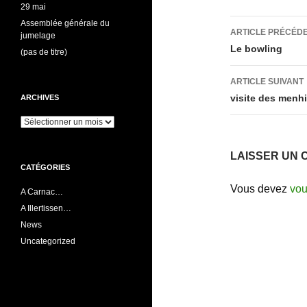
29 mai
Navigati
Assemblée générale du
ARTICLE PRÉCÉD
jumelage
des
Le bowling
(pas de titre)
articles
ARTICLE SUIVANT
visite des menhi
ARCHIVES
Archives
LAISSER UN 
CATÉGORIES
Vous devez
vou
A Carnac…
A Illertissen…
News
Uncategorized