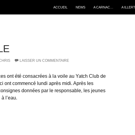
ALLER AU CONTENU
ACCUEIL
NEWS
A CARNAC…
A ILLER
LE
CHRIS
LAISSER UN COMMENTAIRE
es ont été consacrées à la voile au Yatch Club de
ci ont commencé lundi après midi. Après les
 consignes données par le responsable, les jeunes
 à l’eau.