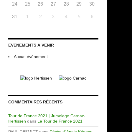
24
25
26
27
28
29
30
31
1
2
3
4
5
6
ÉVÈNEMENTS À VENIR
Aucun évènement
COMMENTAIRES RÉCENTS
Tour de France 2021 | Jumelage Carnac-
Illertissen
dans
Le Tour de France 2021
PAUL DESMIDT
dans
Décès d’ Annie Kriener