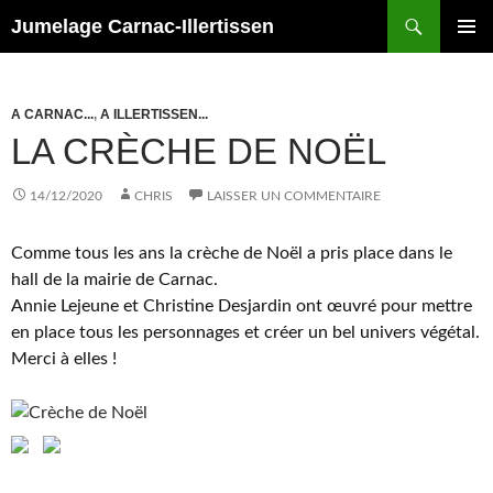
Recherche
Jumelage Carnac-Illertissen
ALLER
MENU
AU
PRINCI
CONTENU
A CARNAC...
,
A ILLERTISSEN...
LA CRÈCHE DE NOËL
14/12/2020
CHRIS
LAISSER UN COMMENTAIRE
Comme tous les ans la crèche de Noël a pris place dans le
hall de la mairie de Carnac.
Annie Lejeune et Christine Desjardin ont œuvré pour mettre
en place tous les personnages et créer un bel univers végétal.
Merci à elles !