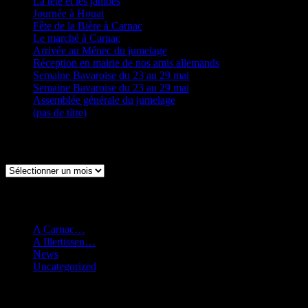
La tête et les jambes
Journée à Houat
Fête de la Bière à Carnac
Le marché à Carnac
Arrivée au Ménec du jumelage
Réception en mairie de nos amis allemands
Semaine Bavaroise du 23 au 29 mai
Semaine Bavaroise du 23 au 29 mai
Assemblée générale du jumelage
(pas de titre)
Archives
Archives
Catégories
A Carnac…
A Illertissen…
News
Uncategorized
Catégories