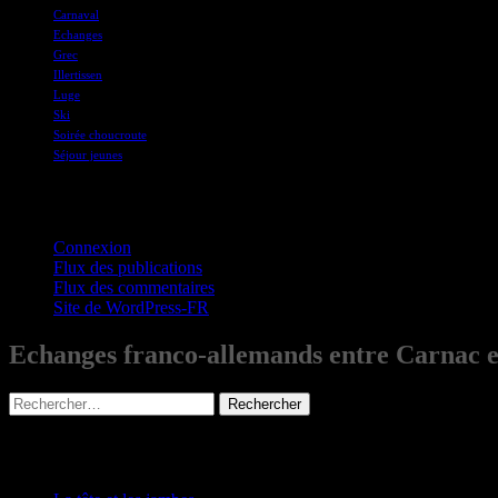
Carnaval
Echanges
Grec
Illertissen
Luge
Ski
Soirée choucroute
Séjour jeunes
Connections
Connexion
Flux des publications
Flux des commentaires
Site de WordPress-FR
Echanges franco-allemands entre Carnac et
Rechercher :
Articles récents