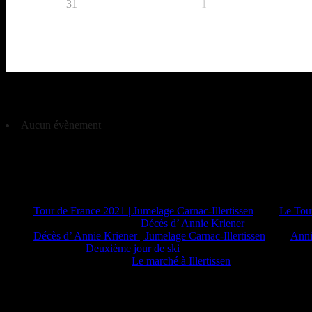
31
1
Évènements à venir
Aucun évènement
Commentaires récents
Tour de France 2021 | Jumelage Carnac-Illertissen
dans
Le Tou
PAUL DESMIDT
dans
Décès d’ Annie Kriener
Décès d’ Annie Kriener | Jumelage Carnac-Illertissen
dans
Anni
Claire
dans
Deuxième jour de ski
M Claire EZAN
dans
Le marché à Illertissen
Tags