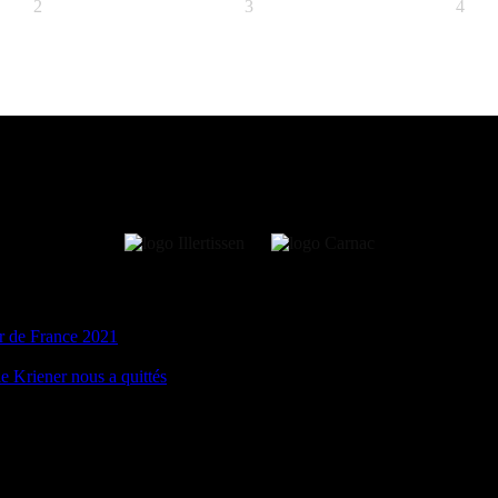
2
3
4
r de France 2021
e Kriener nous a quittés