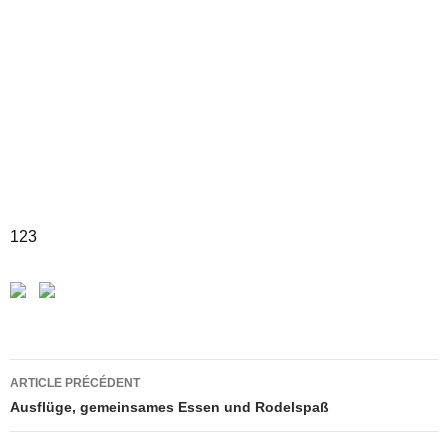
123
Navigation
ARTICLE PRÉCÉDENT
des
Ausflüge, gemeinsames Essen und Rodelspaß
articles