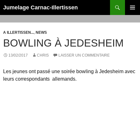
Recherche
Jumelage Carnac-Illertissen
ALLER
MENU
AU
PRINCI
CONTENU
A ILLERTISSEN...
,
NEWS
BOWLING À JEDESHEIM
13/02/2017
CHRIS
LAISSER UN COMMENTAIRE
Les jeunes ont passé une soirée bowling à Jedesheim avec
leurs correspondants allemands.