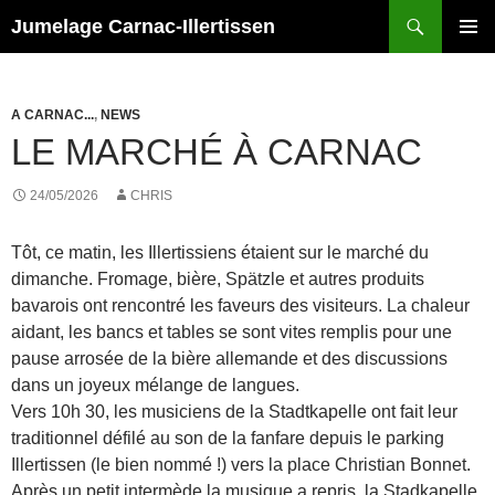
Recherche
Jumelage Carnac-Illertissen
ALLER
MENU
AU
PRINCI
CONTENU
A CARNAC...
,
NEWS
LE MARCHÉ À CARNAC
24/05/2026
CHRIS
Tôt, ce matin, les Illertissiens étaient sur le marché du
dimanche. Fromage, bière, Spätzle et autres produits
bavarois ont rencontré les faveurs des visiteurs. La chaleur
aidant, les bancs et tables se sont vites remplis pour une
pause arrosée de la bière allemande et des discussions
dans un joyeux mélange de langues.
Vers 10h 30, les musiciens de la Stadtkapelle ont fait leur
traditionnel défilé au son de la fanfare depuis le parking
Illertissen (le bien nommé !) vers la place Christian Bonnet.
Après un petit intermède la musique a repris, la Stadkapelle