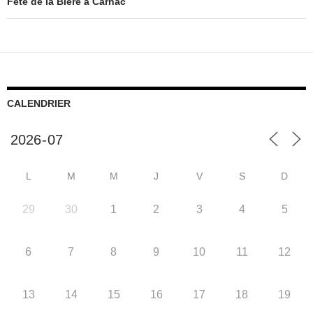
Fête de la Bière à Carnac
CALENDRIER
L
M
M
J
V
S
D
29
30
1
2
3
4
5
6
7
8
9
10
11
12
13
14
15
16
17
18
19