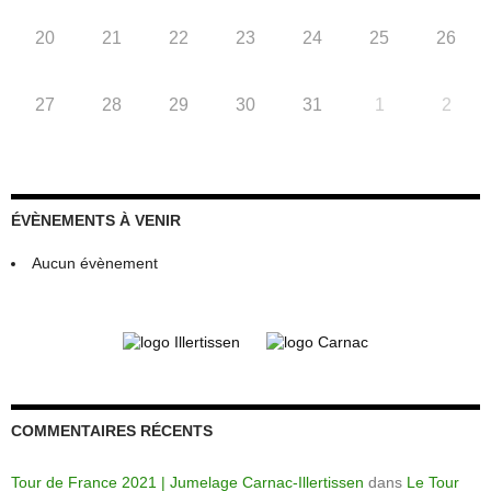
20
21
22
23
24
25
26
27
28
29
30
31
1
2
ÉVÈNEMENTS À VENIR
Aucun évènement
COMMENTAIRES RÉCENTS
Tour de France 2021 | Jumelage Carnac-Illertissen
dans
Le Tour