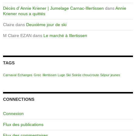
Décès d’ Annie Kriener | Jumelage Carnac-Illertissen
dans
Annie
Kriener nous a quittés
Claire
dans
Deuxième jour de ski
M Claire EZAN
dans
Le marché à Illertissen
TAGS
Carnaval
Echanges
Grec
Illertissen
Luge
Ski
Soirée choucroute
Séjour jeunes
CONNECTIONS
Connexion
Flux des publications
Flux des commentaires