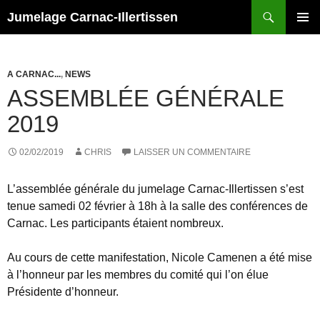
Recherche
Jumelage Carnac-Illertissen
ALLER
MENU
AU
PRINCI
CONTENU
A CARNAC...
,
NEWS
ASSEMBLÉE GÉNÉRALE
2019
02/02/2019
CHRIS
LAISSER UN COMMENTAIRE
L’assemblée générale du jumelage Carnac-Illertissen s’est
tenue samedi 02 février à 18h à la salle des conférences de
Carnac. Les participants étaient nombreux.
Au cours de cette manifestation, Nicole Camenen a été mise
à l’honneur par les membres du comité qui l’on élue
Présidente d’honneur.